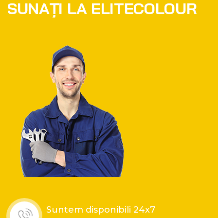
S
U
N
A
Ț
I
L
A
E
L
I
T
E
C
O
L
O
U
R
Suntem disponibili 24x7